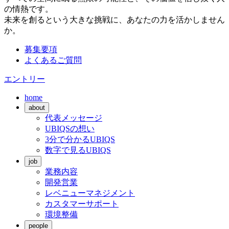
の情熱です。
未来を創るという大きな挑戦に、あなたの力を活かしません
か。
募集要項
よくあるご質問
エントリー
home
about
代表メッセージ
UBIQSの想い
3分で分かるUBIQS
数字で見るUBIQS
job
業務内容
開発営業
レベニューマネジメント
カスタマーサポート
環境整備
people